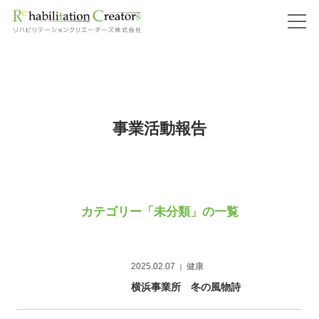
Warning
: "continue" targeting switch is equivalent to "break". Did you mean to use "continue 2"?
in
/home/users/0/rehabilitation/web/rehabilitation.pro/wp/wp-
content/themes/rehabilitation/iwf/iwf-functions.php
on line
285
事業活動報告
カテゴリー「未分類」の一覧
2025.02.07
健康
｜
横浜事業所 冬の風物詩